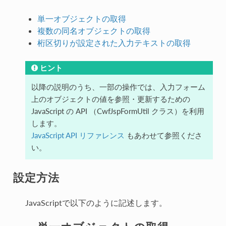
単一オブジェクトの取得
複数の同名オブジェクトの取得
桁区切りが設定された入力テキストの取得
ヒント
以降の説明のうち、一部の操作では、入力フォーム
上のオブジェクトの値を参照・更新するための
JavaScript の API （CwfJspFormUtil クラス）を利用
します。
JavaScript API リファレンス
もあわせて参照くださ
い。
設定方法
JavaScriptで以下のように記述します。