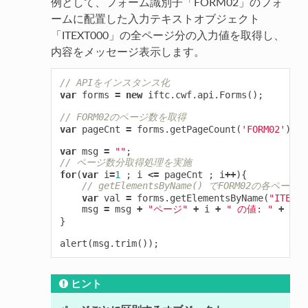
例として、フォーム識別子「FORM02」のフォ
ームに配置した入力テキストオブジェクト
「ITEXT000」の全ページ分の入力値を取得し、
内容をメッセージ表示します。
// APIをインスタンス化
var
forms
=
new
iftc
.
cwf
.
api
.
Forms
();
// FORM02のページ数を取得
var
pageCnt
=
forms
.
getPageCount
(
'FORM02'
);
var
msg
=
""
;
// ページ数分取得処理を実施
for
(
var
i
=
1
;
i
<=
pageCnt
;
i
++
){
// getElementsByName() でFORM02の各ペ
var
val
=
forms
.
getElementsByName
(
"ITEXT0
msg
=
msg
+
"ページ"
+
i
+
" の値: "
+
val
}
alert
(
msg
.
trim
());
ヒント