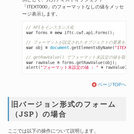
「ITEXT000」のフォーマットなしの値をメッセ
ージ表示します。
// APIをインスタンス化
var
forms
=
new
iftc
.
cwf
.
api
.
Forms
();
// フォーマットが設定されたオブジェクトの要素を取得
var
obj
=
document
.
getElementsByName
(
"ITEXT00
// getRawValue() でフォーマット未設定の値を取
var
rawValue
=
forms
.
getRawValue
(
obj
);
alert
(
"フォーマット未設定の値 : "
+
rawValue
);
ページTOPへ
旧バージョン形式のフォーム
（JSP）の場合
ここでは以下の操作について説明します。