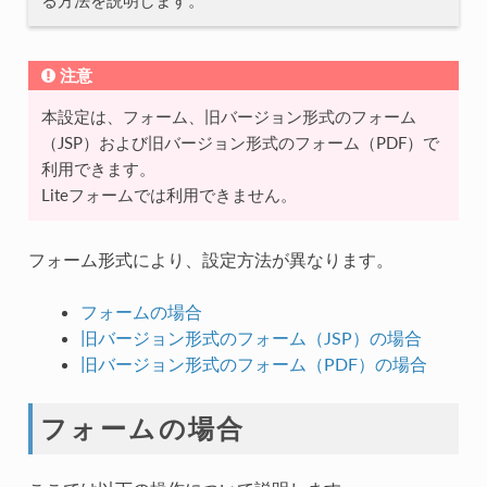
注意
本設定は、フォーム、旧バージョン形式のフォーム
（JSP）および旧バージョン形式のフォーム（PDF）で
利用できます。
Liteフォームでは利用できません。
フォーム形式により、設定方法が異なります。
フォームの場合
旧バージョン形式のフォーム（JSP）の場合
旧バージョン形式のフォーム（PDF）の場合
フォームの場合