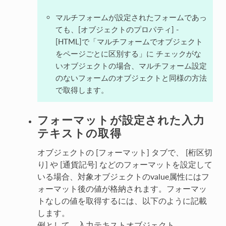
マルチフォームが設定されたフォームであっ
ても、[オブジェクトのプロパティ] -
[HTML]で「マルチフォームでオブジェクト
をページごとに区別する」に チェックがな
いオブジェクトの場合、マルチフォーム設定
のないフォームのオブジェクトと同様の方法
で取得します。
フォーマットが設定された入力
テキストの取得
オブジェクトの [フォーマット] タブで、 [桁区切
り] や [通貨記号] などのフォーマットを設定して
いる場合、対象オブジェクトのvalue属性にはフ
ォーマット後の値が格納されます。フォーマッ
トなしの値を取得するには、以下のように記載
します。
例として、入力テキストオブジェクト