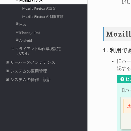
Mozilla Firefox
択し
Mozilla Firefox の設定
Mozilla Firefox の制限事項
Mac
Mozil
iPhone／iPad
Android
クライアント動作環境設定
利用で
（V5.4）
旧バー
サーバーのメンテナンス
認する場
システムの運用管理
ヒ
システムの操作・設計
旧バ