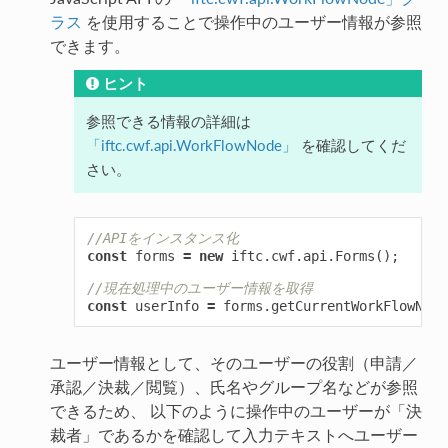
ラス
を使用することで操作中のユーザー情報が参照
できます。
ヒント
参照できる情報の詳細は
「iftc.cwf.api.WorkFlowNode」
を確認してくだ
さい。
//APIをインスタンス化
const
forms
=
new
iftc
.
cwf
.
api
.
Forms
();
//現在処理中のユーザー情報を取得
const
userInfo
=
forms
.
getCurrentWorkFlowNode
ユーザー情報として、そのユーザーの役割（申請／
承認／決裁／閲覧）、氏名やグループ名などが参照
できるため、 以下のように操作中のユーザーが「決
裁者」であるかを確認して入力テキストへユーザー