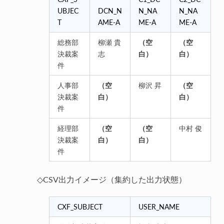
UBJEC
DCN_N
N_NA
N_NA
T
AME-A
ME-A
ME-A
総務部
柳瀬 貴
（空
（空
決裁案
志
白）
白）
件
人事部
（空
柳沢 昇
（空
決裁案
白）
白）
件
経理部
（空
（空
中村 俊
決裁案
白）
白）
件
◇CSV出力イメージ（集約した出力状態）
CXF_SUBJECT
USER_NAME