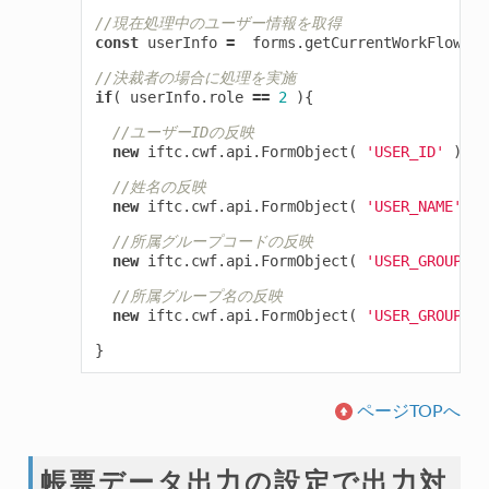
//現在処理中のユーザー情報を取得
const
userInfo
=
forms
.
getCurrentWorkFlowNod
//決裁者の場合に処理を実施
if
(
userInfo
.
role
==
2
){
//ユーザーIDの反映
new
iftc
.
cwf
.
api
.
FormObject
(
'USER_ID'
).
up
//姓名の反映
new
iftc
.
cwf
.
api
.
FormObject
(
'USER_NAME'
).
//所属グループコードの反映
new
iftc
.
cwf
.
api
.
FormObject
(
'USER_GROUP_CO
//所属グループ名の反映
new
iftc
.
cwf
.
api
.
FormObject
(
'USER_GROUP_NA
}
ページTOPへ
帳票データ出力の設定で出力対