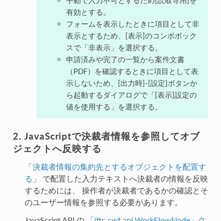
有効とする。
フォームを表示したときに項目として非
表示とするため、[表示]のコンボボック
スで「非表示」を選択する。
申請済みや完了の一覧から案件文書
（PDF）を確認するときに項目として表
示しないため、[出力時]-[設定]ボタンか
ら起動するダイアログで「[表示]設定の
値を使用する」を選択する。
JavaScriptで決裁者情報を参照してオブ
ジェクトへ反映する
「決裁者情報の集約先とするオブジェクトを配置す
る」
で配置した入力テキストへ決裁者の情報を反映
するためには、 操作者が決裁者であるかの確認とそ
のユーザー情報を参照する必要があります。
JavaScript API の
「iftc.cwf.api.WorkFlowNode」ク