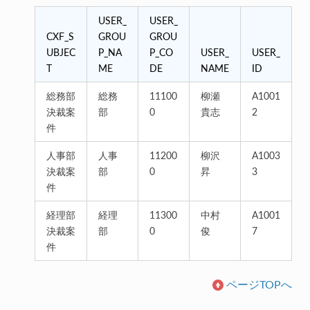
USER_
USER_
CXF_S
GROU
GROU
UBJEC
P_NA
P_CO
USER_
USER_
T
ME
DE
NAME
ID
総務部
総務
11100
柳瀬
A1001
決裁案
部
0
貴志
2
件
人事部
人事
11200
柳沢
A1003
決裁案
部
0
昇
3
件
経理部
経理
11300
中村
A1001
決裁案
部
0
俊
7
件
ページTOPへ