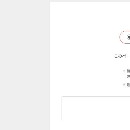
このペー
※
個
弊
※
最