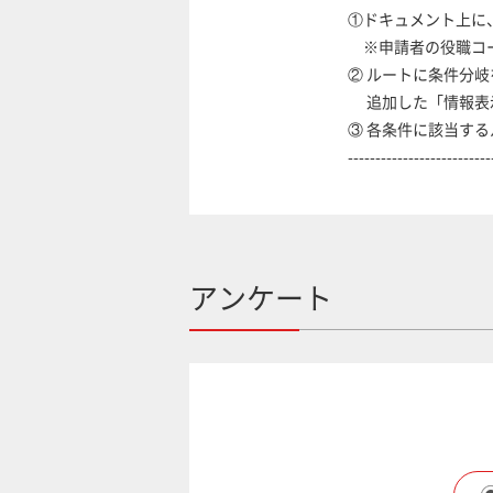
①ドキュメント上に、「
※申請者の役職コード
② ルートに条件分岐を
追加した「情報表示フィ
③ 各条件に該当するル
--------------------------------
アンケート