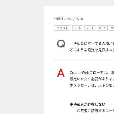
公開日：2020/03/18
クラウド
V5.4
V5.3
V5.2
V
「決裁者に該当する人物が
どのような設定を見直すべ
Create!Webフロー
設定いただく必要がありま
本メッセージは、以下の要
◆決裁者が存在しない
決裁者に該当するユーザ