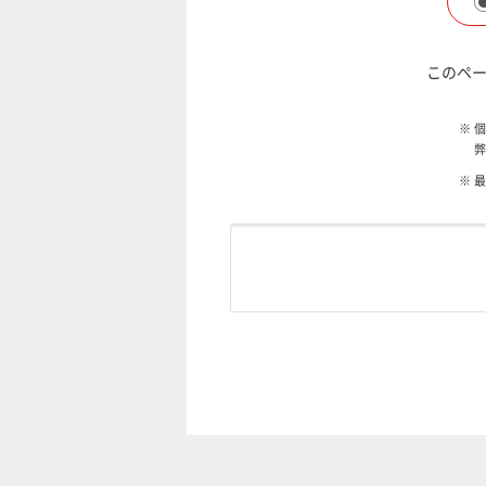
このペー
※
個
弊
※
最